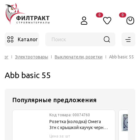
0
0
Каталог
Поиск
алог
Электротовары
Выключатели, розетки
Abb basic 55
Abb basic 55
Популярные предложения
Код товара: 00074760
Розетка (колодка) Омега
3гн с крышкой каучук черная
РБ33-1-0м IP44 ИЭК
Цена за: шт