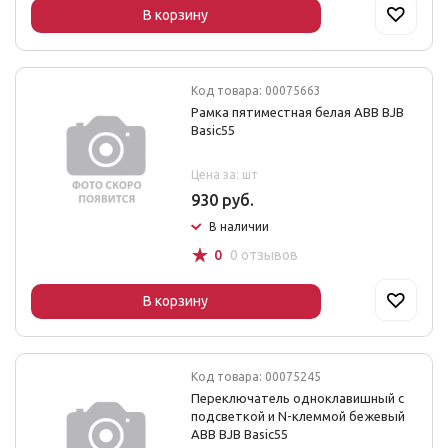
В корзину
Код товара: 00075663
Рамка пятиместная белая ABB BJB
Basic55
Цена за: шт
930 руб.
В наличии
☆
0
0 отзывов
В корзину
Код товара: 00075245
Переключатель одноклавишный с
подсветкой и N-клеммой бежевый
ABB BJB Basic55