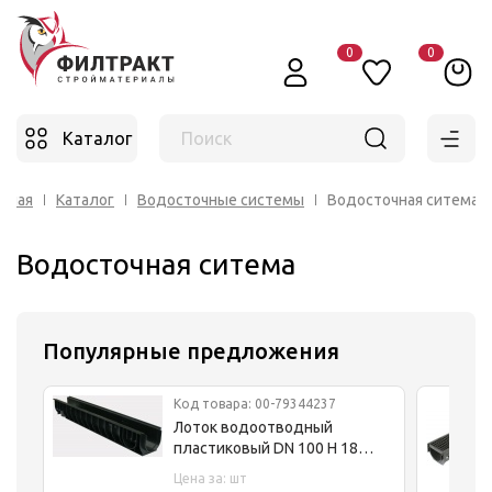
0
0
Каталог
Поиск
авная
Каталог
Водосточные системы
Водосточная ситема
Водосточная ситема
Популярные предложения
Код товара: 00-79344237
Лоток водоотводный
пластиковый DN 100 H 180
Гидрогрупп
Цена за: шт