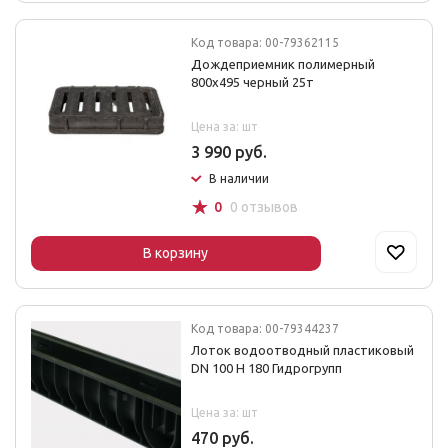
Код товара: 00-79362115
Дождеприемник полимерный
800х495 черный 25т
Цена за: шт
3 990 руб.
В наличии
☆
0
0 отзывов
В корзину
Код товара: 00-79344237
Лоток водоотводный пластиковый
DN 100 H 180 Гидрогрупп
Цена за: шт
470 руб.