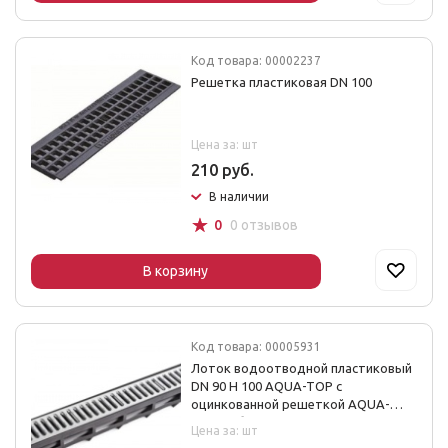
Код товара: 00002237
Решетка пластиковая DN 100
Цена за: шт
210 руб.
В наличии
☆
0
0 отзывов
В корзину
Код товара: 00005931
Лоток водоотводной пластиковый
DN 90 H 100 AQUA-TOP с
оцинкованной решеткой AQUA-
TOP в сборе
Цена за: шт