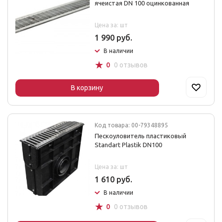
ячеистая DN 100 оцинкованная
Цена за: шт
1 990 руб.
В наличии
☆
0
0 отзывов
В корзину
Код товара: 00-79348895
Пескоуловитель пластиковый
Standart Plastik DN100
Цена за: шт
1 610 руб.
В наличии
☆
0
0 отзывов