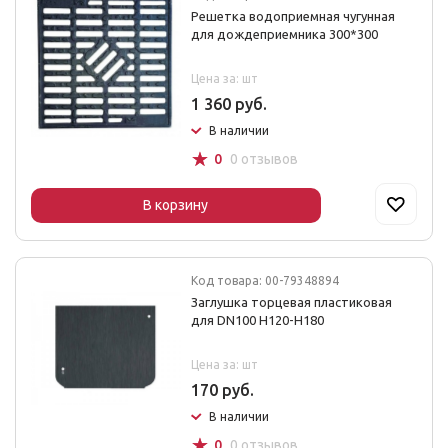
Решетка водоприемная чугунная
для дождеприемника 300*300
Цена за: шт
1 360 руб.
В наличии
☆
0
0 отзывов
В корзину
Код товара: 00-79348894
Заглушка торцевая пластиковая
для DN100 Н120-Н180
Цена за: шт
170 руб.
В наличии
☆
0
0 отзывов