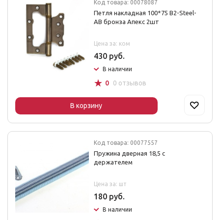
Код товара: 00078087
Петля накладная 100*75 B2-Steel-
AB бронза Апекс 2шт
Цена за: ком
430 руб.
В наличии
☆
0
0 отзывов
В корзину
Код товара: 00077557
Пружина дверная 18,5 с
держателем
Цена за: шт
180 руб.
В наличии