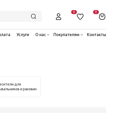
0
0
плата
Услуги
О нас
Покупателям
Контакты
есители для
ывальников и раковин