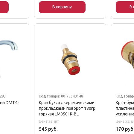
В корзину
В 
9283
Код товара: 00-79349148
Код товар
хни DMT4-
Кран букса с керамическими
Кран-бук
прокладками поворот 180гр
пластина
горячая LM8501R-BL
усиленна
Цена за: шт
Цена за: ш
545 руб.
170 руб