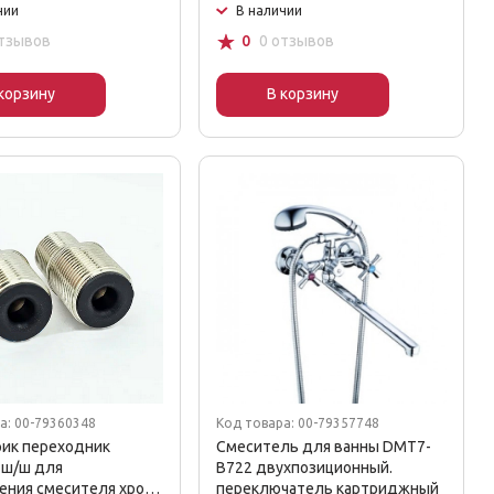
чии
В наличии
☆
отзывов
0
0 отзывов
корзину
В корзину
а: 00-79360348
Код товара: 00-79357748
рик переходник
Смеситель для ванны DMT7-
" ш/ш для
В722 двухпозиционный.
ения смесителя хром
переключатель картриджный