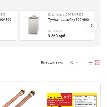
6533
Код товара: 00-79347232
600*500
Тумба под мойку 800*600
›
Цена за: шт
3 260 руб.
Выводить по:
40