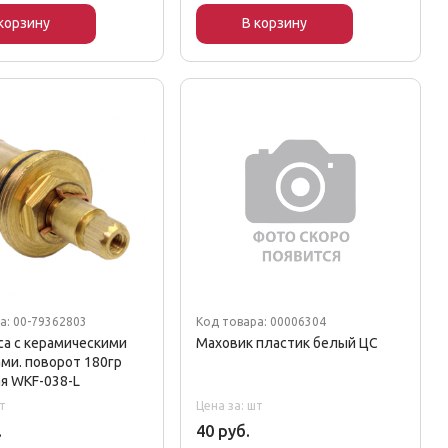
корзину
В корзину
а: 00-79362803
Код товара: 00006304
са с керамическими
Маховик пластик белый ЦС
ми. поворот 180гр
я WKF-038-L
т
Цена за: шт
.
40 руб.