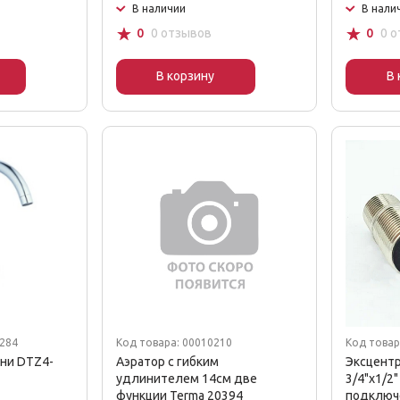
В наличии
В нали
☆
☆
0
0 отзывов
0
0 
В корзину
В 
9284
Код товара: 00010210
Код товар
хни DTZ4-
Аэратор с гибким
Эксцент
удлинителем 14см две
3/4"х1/2
функции Terma 20394
подключ