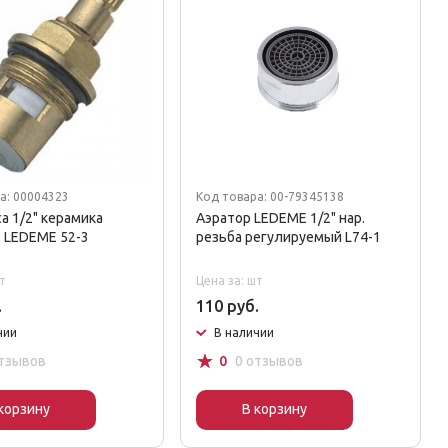
а: 00004323
Код товара: 00-79345138
са 1/2" керамика
Аэратор LEDEME 1/2" нар.
 LEDEME 52-3
резьба регулируемый L74-1
т
Цена за: шт
.
110 руб.
чии
В наличии
☆
отзывов
0
0 отзывов
корзину
В корзину