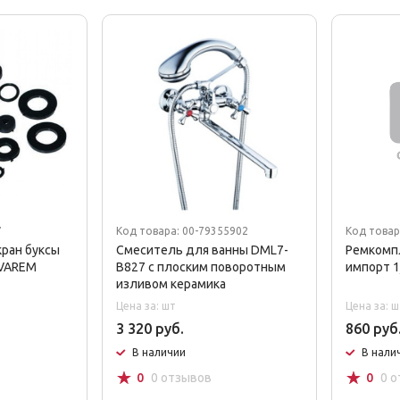
7
Код товара: 00-79355902
Код товар
ран буксы
Смеситель для ванны DML7-
Ремкомп
KVAREM
В827 с плоским поворотным
импорт 
изливом керамика
Цена за: шт
Цена за: ш
3 320 руб.
860 руб
В наличии
В нали
☆
☆
0
0 отзывов
0
0 