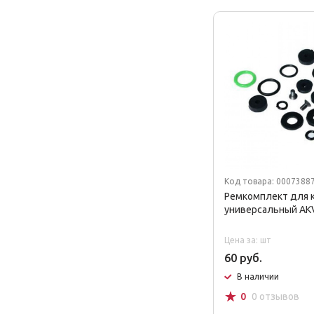
Код товара: 0007388
Ремкомплект для к
универсальный A
Цена за: шт
60 руб.
В наличии
☆
0
0 отзывов