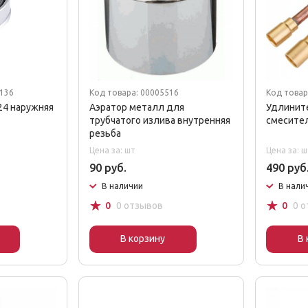
5136
Код товара: 00005516
Код товар
24 наружняя
Аэратор металл для
Удлинит
трубчатого излива внутренняя
смесител
резьба
Цена за: шт
Цена за: ш
90 руб.
490 руб
В наличии
В нали
☆
☆
0
0 отзывов
0
0 
В корзину
В 