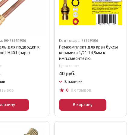
а: 00-79351986
Код товара: 79339506
ель для подводки к
Ремкомплект для кран буксы
ю LH401 (пара)
керамика 1/2"-14,5мм к
имп.смесителю
т
Цена за: шт
.
40 руб.
чии
В наличии
☆
отзывов
0
0 отзывов
корзину
В корзину