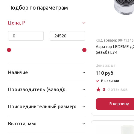
Подбор по параметрам
Цена, ₽
Код товара: 00-7934
Аэратор LEDEME д
резьба L74
Цена за: шт
Наличие
110 руб.
В наличии
☆
Производитель (Завод):
0
0 отзывов
В корзину
Присоединительный размер:
Высота, мм: