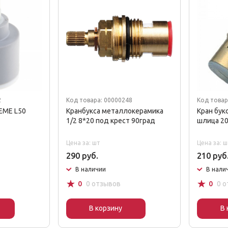
2
Код товара: 00000248
Код товар
EME L50
Кранбукса металлокерамика
Кран бук
1/2 8*20 под крест 90град
шлица 20
Цена за: шт
Цена за: ш
290 руб.
210 руб
В наличии
В нали
☆
☆
0
0 отзывов
0
0 
В корзину
В 