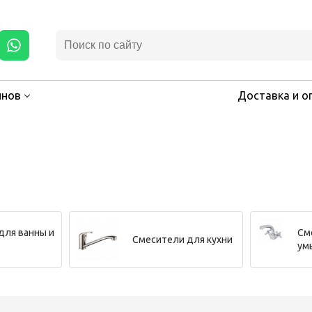
инов
Доставка и о
для ванны и
См
Смесители для кухни
ум