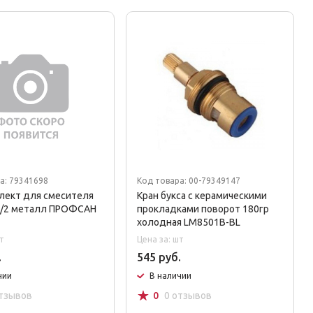
а: 79341698
Код товара: 00-79349147
лект для смесителя
Кран букса с керамическими
1/2 металл ПРОФСАН
прокладками поворот 180гр
холодная LM8501B-BL
т
Цена за: шт
.
545 руб.
чии
В наличии
☆
отзывов
0
0 отзывов