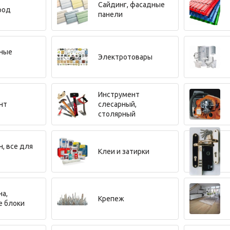
Сайдинг, фасадные
род
панели
ные
Электротовары
Инструмент
нт
слесарный,
столярный
н, все для
Клеи и затирки
на,
Крепеж
е блоки