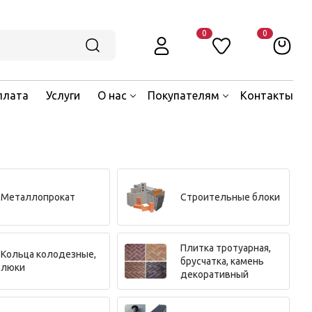
0
0
плата
Услуги
О нас
Покупателям
Контакты
Металлопрокат
Строительные блоки
Плитка тротуарная,
Кольца колодезные,
брусчатка, камень
люки
декоративный