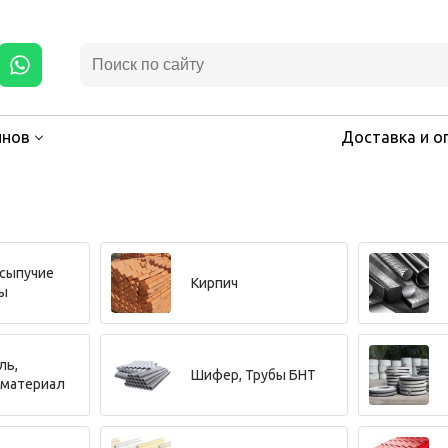
инов
Доставка и о
 сыпучие
Кирпич
ы
ль,
Шифер, Трубы БНТ
 материал