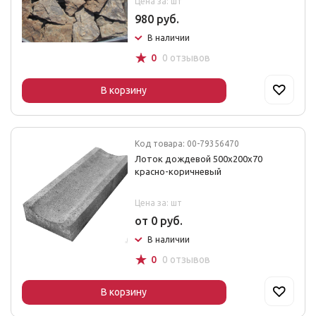
Цена за: шт
980 руб.
В наличии
☆
0
0 отзывов
В корзину
Код товара: 00-79356470
Лоток дождевой 500х200х70
красно-коричневый
Цена за: шт
от 0 руб.
В наличии
☆
0
0 отзывов
В корзину