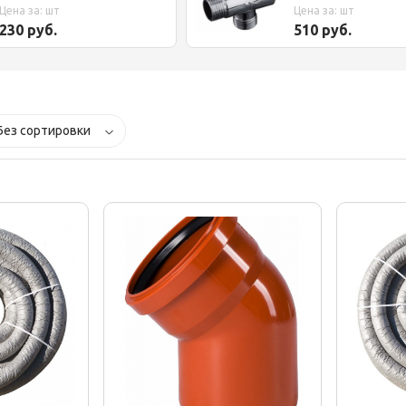
гидроаккумулятором 5л
Цена за: шт
Цена за: шт
Акваробот
230 руб.
510 руб.
Без сортировки