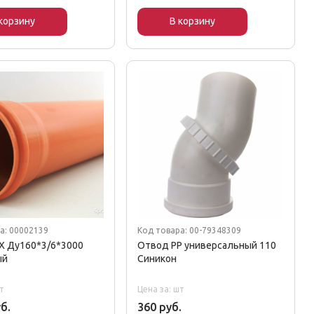
корзину
В корзину
а: 00002139
Код товара: 00-79348309
Х Ду160*3/6*3000
Отвод РР универсальный 110
ый
Синикон
т
Цена за: шт
б.
360 руб.