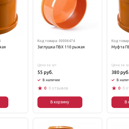
4
Код товара: 00006474
Код товар
жая
Заглушка ПВХ 110 рыжая
Муфта П
Цена за: шт
Цена за: ш
55 руб.
380 руб
В наличии
В нали
☆
☆
0
0 отзывов
0
0 
В корзину
В 