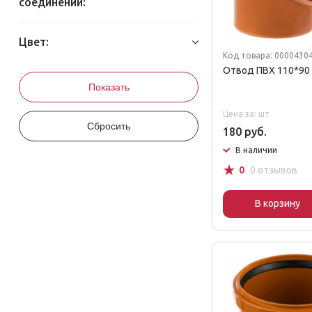
соединений:
Цвет:
Код товара: 0000430
Отвод ПВХ 110*90
Цена за: шт
180 руб.
В наличии
☆
0
0 отзывов
В корзину