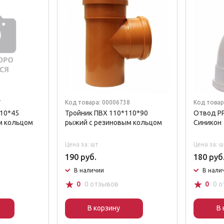
7
Код товара: 00006738
Код товар
110*45
Тройник ПВХ 110*110*90
Отвод РР
м кольцом
рыжий с резиновым кольцом
Синикон
Цена за: шт
Цена за: ш
190 руб.
180 руб
В наличии
В нали
☆
☆
0
0 отзывов
0
0 
В корзину
В 