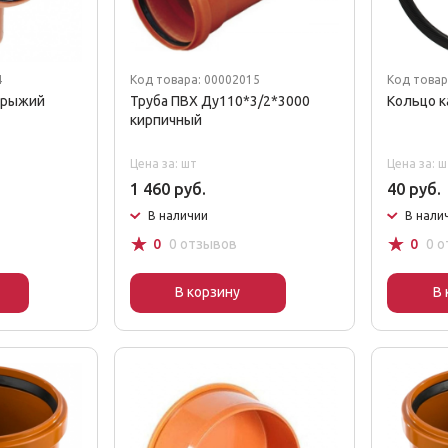
4
Код товара: 00002015
Код товар
 рыжий
Труба ПВХ Ду110*3/2*3000
Кольцо к
кирпичный
Цена за: шт
Цена за: ш
1 460 руб.
40 руб.
В наличии
В нали
☆
☆
0
0 отзывов
0
0 
В корзину
В 