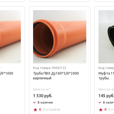
2
Код товара: 00002122
Код товар
/6*1000
Труба ПВХ Ду160*3/6*2000
Муфта 1
кирпичный
трубы
Цена за: шт
Цена за: ш
1 530 руб.
145 руб
В наличии
В нали
☆
☆
0
0 отзывов
0
0 