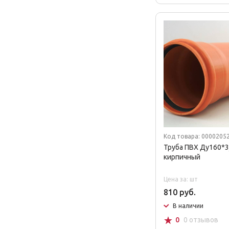
Код товара: 0000205
Труба ПВХ Ду160*3
кирпичный
Цена за: шт
810 руб.
В наличии
☆
0
0 отзывов