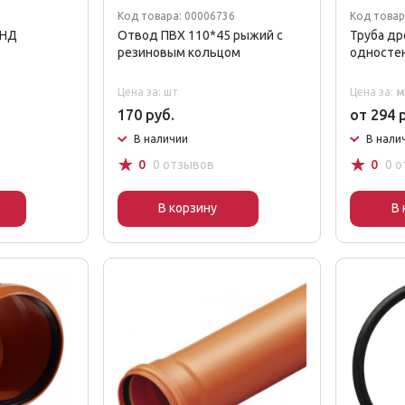
3
Код товара: 00006736
Код товар
ПНД
Отвод ПВХ 110*45 рыжий с
Труба д
резиновым кольцом
одностен
Цена за: шт
Цена за:
м
170 руб.
от 294 
В наличии
В нали
☆
☆
0
0 отзывов
0
0 
В корзину
В 