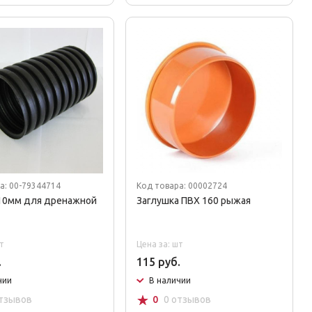
а: 00-79344714
Код товара: 00002724
10мм для дренажной
Заглушка ПВХ 160 рыжая
т
Цена за: шт
.
115 руб.
чии
В наличии
☆
отзывов
0
0 отзывов