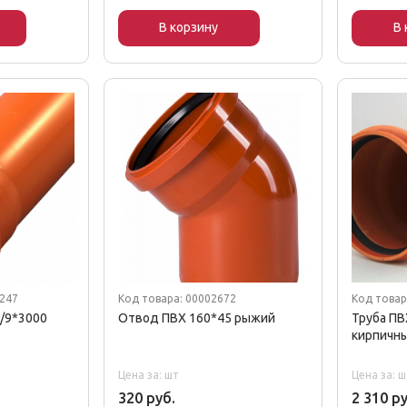
В корзину
В 
4247
Код товара: 00002672
Код товар
/9*3000
Отвод ПВХ 160*45 рыжий
Труба ПВ
кирпичн
Цена за: шт
Цена за: ш
320 руб.
2 310 ру