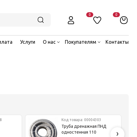
0
0
плата
Услуги
О нас
Покупателям
Контакты
8
Код товара: 00004303
Труба дренажная ПНД
›
одностенная 110