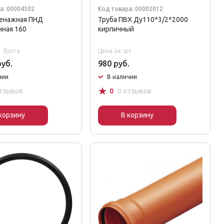
а: 00004302
Код товара: 00002012
ренажная ПНД
Труба ПВХ Ду110*3/2*2000
ная 160
кирпичный
Бухта
Цена за: шт
руб.
980 руб.
чии
В наличии
☆
отзывов
0
0 отзывов
корзину
В корзину