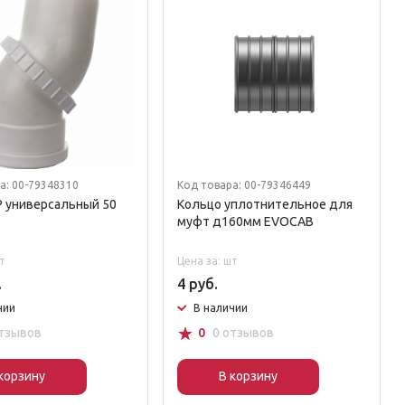
а: 00-79348310
Код товара: 00-79346449
 универсальный 50
Кольцо уплотнительное для
муфт д160мм EVOCAB
т
Цена за: шт
.
4 руб.
чии
В наличии
☆
отзывов
0
0 отзывов
корзину
В корзину