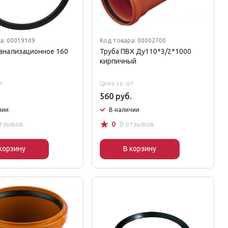
а: 00019109
Код товара: 00002700
анализационное 160
Труба ПВХ Ду110*3/2*1000
кирпичный
т
Цена за: шт
560 руб.
чии
В наличии
☆
отзывов
0
0 отзывов
корзину
В корзину