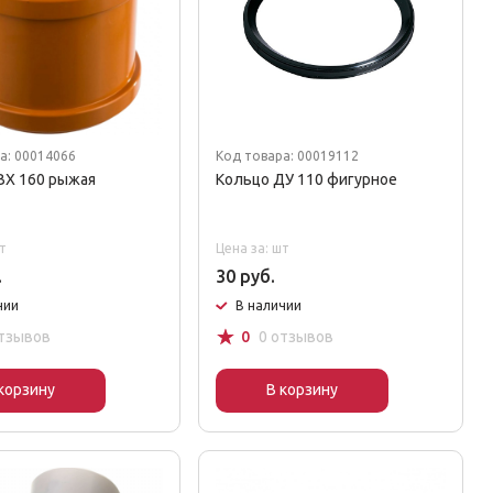
а: 00014066
Код товара: 00019112
ВХ 160 рыжая
Кольцо ДУ 110 фигурное
т
Цена за: шт
.
30 руб.
чии
В наличии
☆
отзывов
0
0 отзывов
корзину
В корзину