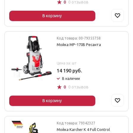
☆
0
0 отзывов
В корзину
Код товара: 00-79355758
Мойка MР-170Б Ресанта
Цена за: шт
14 190 руб.
В наличии
☆
0
0 отзывов
В корзину
Код товара: 79342327
Мойка Karcher K 4 Full Control