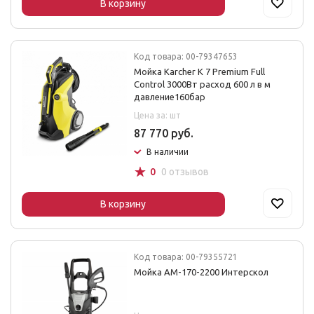
В корзину
Код товара: 00-79347653
Мойка Karcher K 7 Premium Full
Control 3000Вт расход 600 л в м
давление160бар
Цена за: шт
87 770 руб.
В наличии
☆
0
0 отзывов
В корзину
Код товара: 00-79355721
Мойка АМ-170-2200 Интерскол