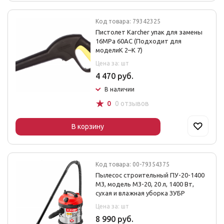
Код товара: 79342325
Пистолет Karcher упак для замены
16MPa 60АC (Подходит для
моделиK 2–K 7)
Цена за: шт
4 470 руб.
В наличии
☆
0
0 отзывов
В корзину
Код товара: 00-79354375
Пылесос строительный ПУ-20-1400
М3, модель М3-20, 20 л, 1400 Вт,
сухая и влажная уборка ЗУБР
Цена за: шт
8 990 руб.