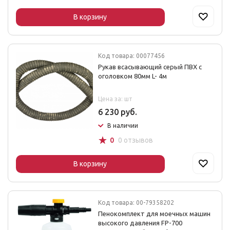
В корзину
Код товара: 00077456
Рукав всасывающий серый ПВХ с
оголовком 80мм L- 4м
Цена за: шт
6 230 руб.
В наличии
☆
0
0 отзывов
В корзину
Код товара: 00-79358202
Пенокомплект для моечных машин
высокого давления FP-700