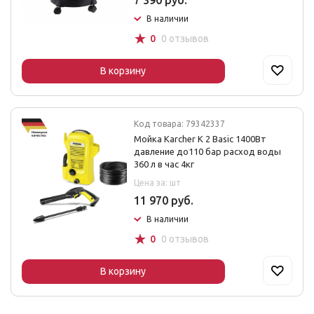
7 390 руб.
В наличии
☆
0
0 отзывов
В корзину
Код товара: 79342337
Мойка Karcher K 2 Basic 1400Вт
давление до110 бар расход воды
360 л в час 4кг
Цена за: шт
11 970 руб.
В наличии
☆
0
0 отзывов
В корзину