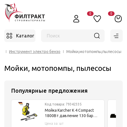
0
0
Каталог
Поиск
ог
Инструмент электро бензо
Мойки,мотопомпы,пылесосы
Мойки, мотопомпы, пылесосы
Популярные предложения
Код товара: 79342335
Мойка Karcher K 4 Compact
1800Вт давление 130 бар
расход воды 420 л в час
Цена за: шт
10,7кг