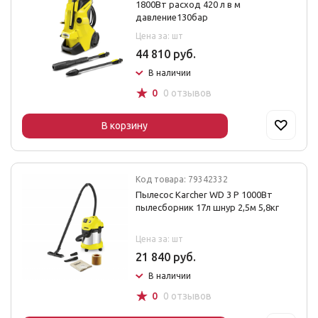
1800Вт расход 420 л в м
давление130бар
Цена за: шт
44 810 руб.
В наличии
☆
0
0 отзывов
В корзину
Код товара: 79342332
Пылесос Karcher WD 3 P 1000Вт
пылесборник 17л шнур 2,5м 5,8кг
Цена за: шт
21 840 руб.
В наличии
☆
0
0 отзывов