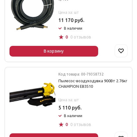
Цена за: шт
11 170 руб.
В наличии
☆
0
0 отзывов
В корзину
Код товара: 00-79358732
Пылесос-воздуходувка 900Вт 2.76кг
CHAMPION EB3510
Цена за: шт
5 110 руб.
В наличии
☆
0
0 отзывов