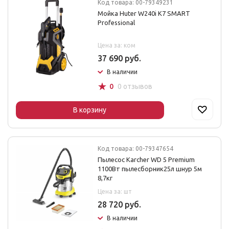
Код товара: 00-79349231
Мойка Huter W240i K7 SMART
Professional
Цена за: ком
37 690 руб.
В наличии
☆
0
0 отзывов
В корзину
Код товара: 00-79347654
Пылесос Karcher WD 5 Premium
1100Вт пылесборник25л шнур 5м
8,7кг
Цена за: шт
28 720 руб.
В наличии