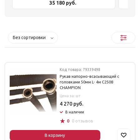
35 180 руб.
Без сортировки
Код товара: 79339498
Рукав напорно-всасывающий с
головками 50мм L- 4м С2508
CHAMPION
Цена за: шт
4 270 руб.
В наличии
☆
0
0 отзывов
В корзину