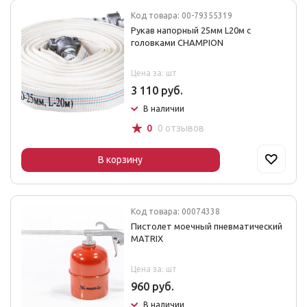
Код товара: 00-79355319
Рукав напорный 25мм L20м с
головками CHAMPION
Цена за: шт
3 110 руб.
В наличии
☆
0
0 отзывов
В корзину
Код товара: 00074338
Пистолет моечный пневматический
MATRIX
Цена за: шт
960 руб.
В наличии