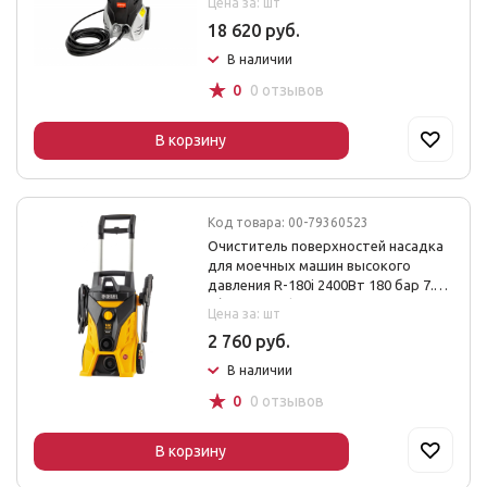
Цена за: шт
18 620 руб.
В наличии
☆
0
0 отзывов
В корзину
Код товара: 00-79360523
Очиститель поверхностей насадка
для моечных машин высокого
давления R-180i 2400Вт 180 бар 7.5
л/мин Denzel
Цена за: шт
2 760 руб.
В наличии
☆
0
0 отзывов
В корзину