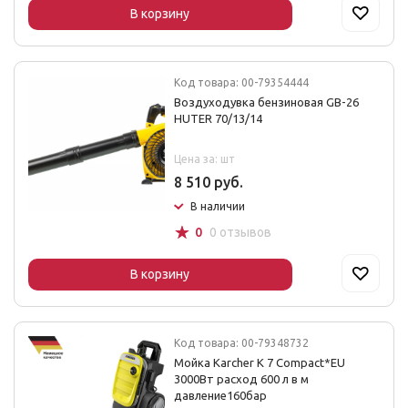
В корзину
Код товара: 00-79354444
Воздуходувка бензиновая GB-26
HUTER 70/13/14
Цена за: шт
8 510 руб.
В наличии
☆
0
0 отзывов
В корзину
Код товара: 00-79348732
Мойка Karcher K 7 Compact*EU
3000Вт расход 600 л в м
давление160бар