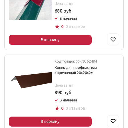
Цена за: шт
680 руб.
В наличии
☆
0
0 отзывов
В корзину
Код товара: 00-79362484
Конек для профнастила
коричневый 20х20х2м
Цена за: шт
890 руб.
В наличии
☆
0
0 отзывов
В корзину