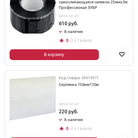
самослипающаяся силикон 25ммх3м
Профессионал ЗУБР
Цена за: шт
610 руб.
В наличии
☆
0
0 отзывов
В корзину
Код товара: 00019071
Серпянка 150мм*20м
Цена за: шт
220 руб.
В наличии
☆
0
0 отзывов