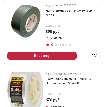
Код товара: 79342829
Лента армированная 50мм*50м
серая
Цена за: шт
395 руб.
В наличии
☆
0
0 отзывов
В корзину
Код товара: 00-79360902
Скотч алюминиевый 50ммх50м
Профессионал STAYER
Цена за: шт
670 руб.
В наличии