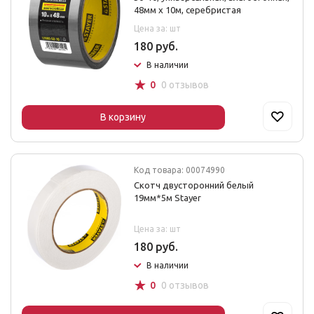
48мм х 10м, серебристая
Цена за: шт
180 руб.
В наличии
☆
0
0 отзывов
В корзину
Код товара: 00074990
Скотч двусторонний белый
19мм*5м Stayer
Цена за: шт
180 руб.
В наличии
☆
0
0 отзывов