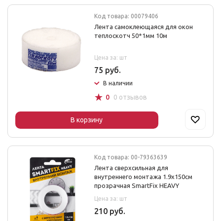
Код товара: 00079406
Лента самоклеющаяся для окон
теплоскотч 50*1мм 10м
Цена за: шт
75 руб.
В наличии
☆
0
0 отзывов
В корзину
Код товара: 00-79363639
Лента сверхсильная для
внутреннего монтажа 1.9х150см
прозрачная SmartFix HEAVY
Цена за: шт
210 руб.