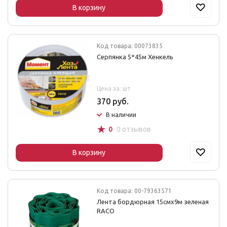
В корзину
Код товара: 00073835
Серпянка 5*45м Хенкель
Цена за: шт
370 руб.
В наличии
☆
0
0 отзывов
В корзину
Код товара: 00-79363571
Лента бордюрная 15смх9м зеленая
RACO