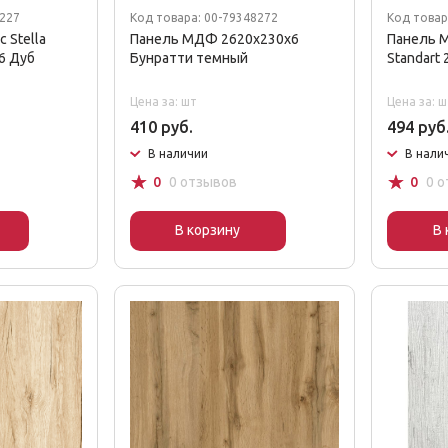
0227
Код товара: 00-79348272
Код товар
 Stella
Панель МДФ 2620х230х6
Панель М
6 Дуб
Бунратти темный
Standart
Цена за: шт
Цена за: ш
410 руб.
494 руб
В наличии
В нали
☆
☆
0
0 отзывов
0
0 
В корзину
В 