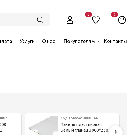
0
0
плата
Услуги
О нас
Покупателям
Контакты
4807
Код товара: 00000443
000
Панель пластиковая
›
ц
Белый глянец 3000*250