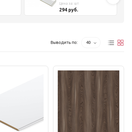
Starline+
Цена за: шт
294 руб.
Выводить по:
40