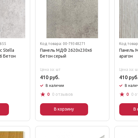
9655
Код товара: 00-79348271
Код товар
 Stella
Панель МДФ 2620х230х6
Панель 
6 Бетон
Бетон серый
арагон
Цена за: шт
Цена за: ш
410 руб.
410 руб
В наличии
В нали
☆
☆
0
0 отзывов
0
0 
В корзину
В 