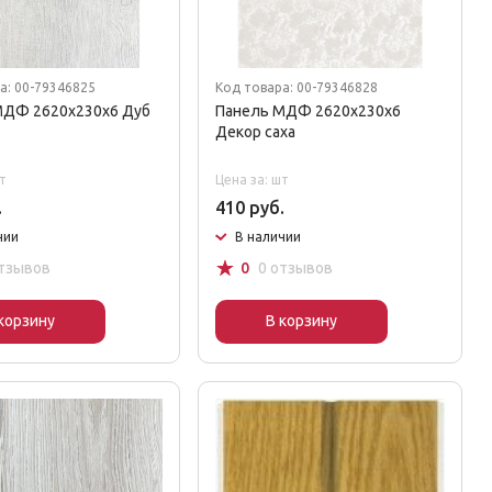
а: 00-79346825
Код товара: 00-79346828
МДФ 2620х230х6 Дуб
Панель МДФ 2620х230х6
Декор саха
т
Цена за: шт
.
410 руб.
чии
В наличии
☆
отзывов
0
0 отзывов
корзину
В корзину