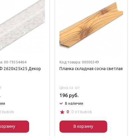
а: 00-79354464
Код товара: 00000349
Ф 2620х25х25 Декор
Планка складная сосна светлая
т
Цена за: шт
.
196 руб.
чии
В наличии
☆
отзывов
0
0 отзывов
корзину
В корзину