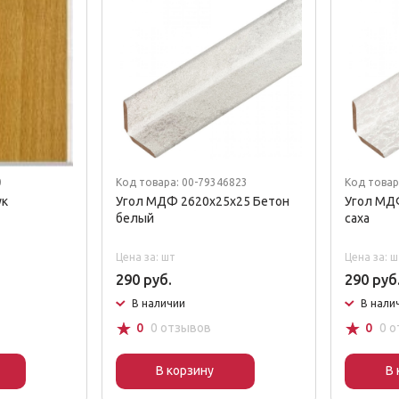
0
Код товара: 00-79346823
Код товар
ук
Угол МДФ 2620х25х25 Бетон
Угол МД
белый
саха
Цена за: шт
Цена за: ш
290 руб.
290 руб
В наличии
В нали
☆
☆
0
0 отзывов
0
0 
В корзину
В 