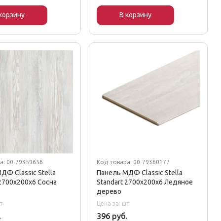
корзину
В корзину
а: 00-79359656
Код товара: 00-79360177
ДФ Classic Stella
Панель МДФ Classic Stella
 2700х200х6 Сосна
Standart 2700х200х6 Ледяное
дерево
т
Цена за: шт
.
396 руб.