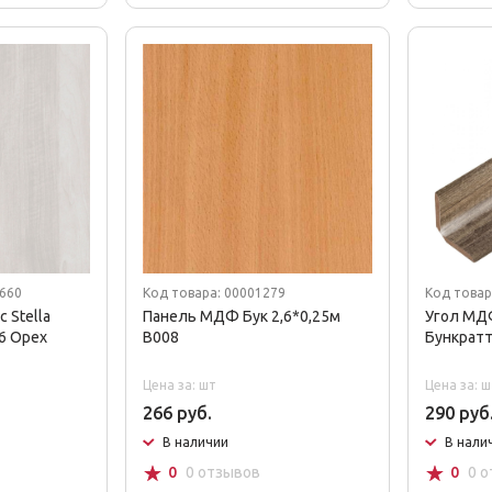
9660
Код товара: 00001279
Код товар
 Stella
Панель МДФ Бук 2,6*0,25м
Угол МД
х6 Орех
В008
Бункрат
Цена за: шт
Цена за: ш
266 руб.
290 руб
В наличии
В нали
☆
☆
0
0 отзывов
0
0 