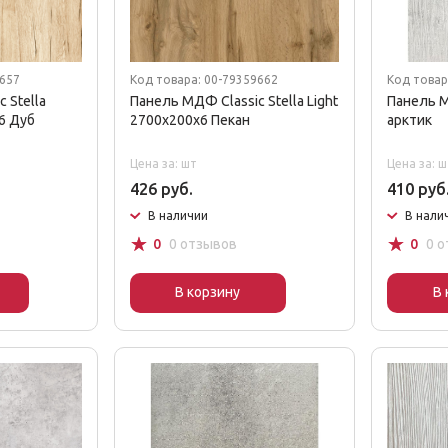
9657
Код товара: 00-79359662
Код товар
 Stella
Панель МДФ Classic Stella Light
Панель 
6 Дуб
2700х200х6 Пекан
арктик
Цена за: шт
Цена за: ш
426 руб.
410 руб
В наличии
В нали
☆
☆
0
0 отзывов
0
0 
В корзину
В 