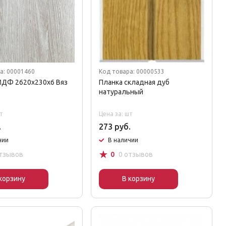
а: 00001460
Код товара: 00000533
МДФ 2620х230х6 Вяз
Планка складная дуб
натуральный
т
Цена за: шт
.
273 руб.
чии
В наличии
☆
отзывов
0
0 отзывов
корзину
В корзину