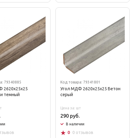
а: 79340885
Код товара: 79341801
Ф 2620х25х25
Угол МДФ 2620х25х25 Бетон
ти темный
серый
т
Цена за: шт
.
290 руб.
чии
В наличии
☆
отзывов
0
0 отзывов