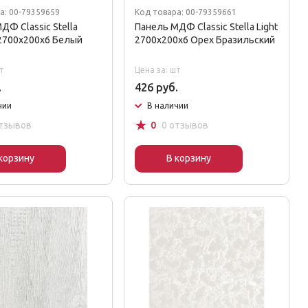
а: 00-79359659
Код товара: 00-79359661
ДФ Classic Stella
Панель МДФ Classic Stella Light
 2700х200х6 Белый
2700х200х6 Орех Бразильский
т
Цена за: шт
.
426 руб.
чии
В наличии
☆
отзывов
0
0 отзывов
корзину
В корзину