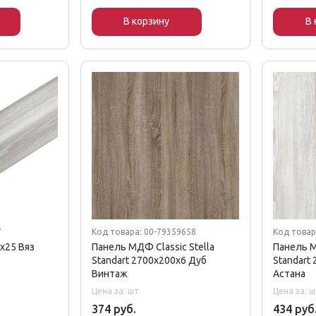
В корзину
В 
7
Код товара: 00-79359658
Код товар
х25 Вяз
Панель МДФ Classic Stella
Панель М
Standart 2700х200х6 Дуб
Standart
Винтаж
Астана
Цена за: шт
Цена за: ш
374 руб.
434 руб