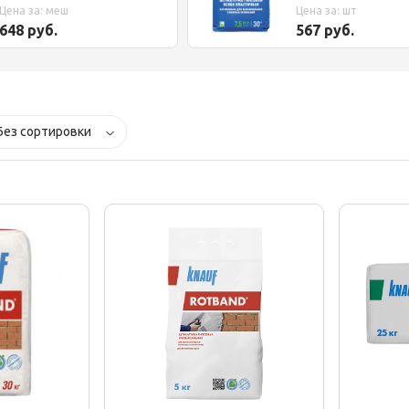
30кг
Цена за: меш
Цена за: шт
648 руб.
567 руб.
Без сортировки