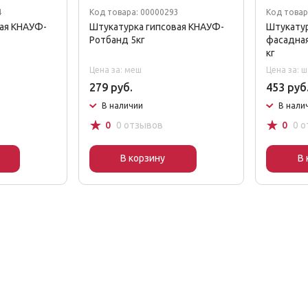
4
Код товара: 00000293
Код товар
вая КНАУФ-
Штукатурка гипсовая КНАУФ-
Штукату
Ротбанд 5кг
фасадна
кг
Цена за: меш
Цена за: ш
279 руб.
453 руб
В наличии
В нали
☆
☆
0
0 отзывов
0
0 
В корзину
В 