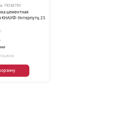
а: 79343703
рка цементная
я КНАУФ-Унтерпутц 25
т
.
чии
отзывов
корзину