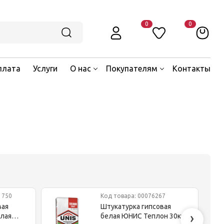
0
0
плата
Услуги
О нас
Покупателям
Контакты
1750
Код товара: 00076267
вая
Штукатурка гипсовая
›
лая
белая ЮНИС Теплон 30кг