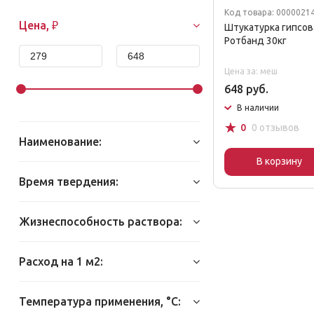
Код товара: 0000021
Цена, ₽
Штукатурка гипсо
Ротбанд 30кг
Цена за: меш
648 руб.
В наличии
☆
0
0 отзывов
Наименование:
В корзину
Время твердения:
Жизнеспособность раствора:
Расход на 1 м2:
Температура применения, °С: