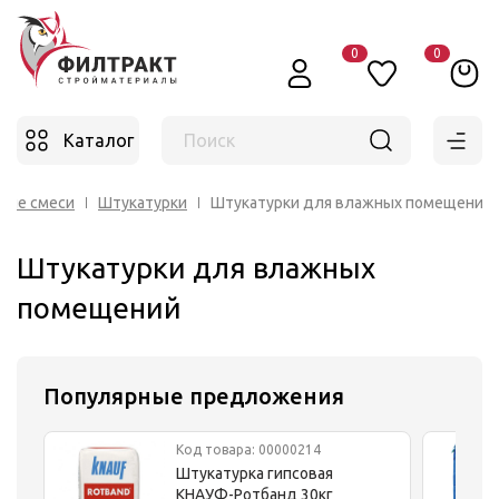
0
0
Каталог
Поиск
ные смеси
Штукатурки
Штукатурки для влажных помещений
Штукатурки для влажных
помещений
Популярные предложения
Код товара: 00000214
Штукатурка гипсовая
КНАУФ-Ротбанд 30кг