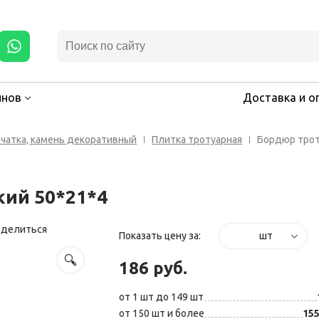
инов
Доставка и о
счатка, камень декоративный
Плитка тротуарная
Бордюр трот
кий 50*21*4
оделиться
Показать цену за:
шт
186 руб.
от 1 шт до 149 шт
от 150 шт и более
155