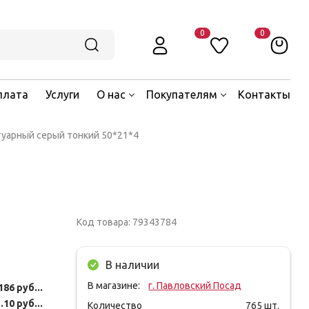
0
0
плата
Услуги
О нас
Покупателям
Контакты
уарный серый тонкий 50*21*4
Код товара: 79343784
В наличии
В магазине:
г. Павловский Посад
186 руб...
.10 руб...
Количество
765
шт.