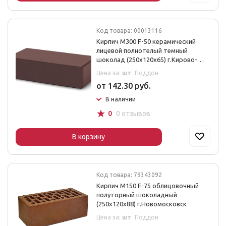
Код товара: 00013116
Кирпич М300 F-50 керамический
лицевой полнотелый темный
шоколад (250х120х65) г.Кирово-
Чепецк
Цена за:
шт
Поддон
от 142.30 руб.
В наличии
☆
0
0 отзывов
В корзину
Код товара: 79343092
Кирпич М150 F-75 облицовочный
полуторный шоколадный
(250х120х88) г.Новомосковск
Цена за:
шт
Поддон