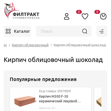
0
0
Каталог
Поиск
рпич
Кирпич облицовочный
Кирпич облицовочный шоколад
Кирпич облицовочный шоколад
Популярные предложения
Код товара: 00078841
Кирпич М300 F-50
керамический лицевой
полнотелый красный
Цена за: шт
(250х120х65) г.Кирово-