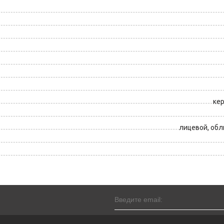
ке
лицевой, об