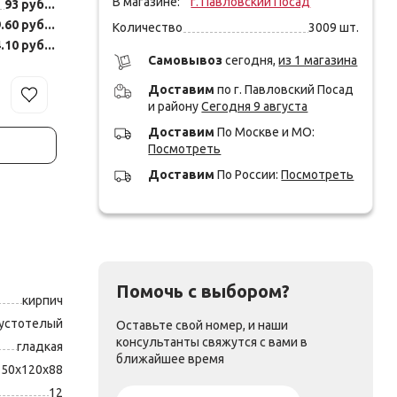
В магазине:
г. Павловский Посад
93 руб...
.60 руб...
Количество
3009
шт.
.10 руб...
Cамовывоз
сегодня,
из 1 магазина
Доставим
по г. Павловский Посад
и району
Сегодня 9 августа
Доставим
По Москве и МО:
Посмотреть
Доставим
По России:
Посмотреть
Помочь с выбором?
кирпич
устотелый
Оставьте свой номер, и наши
консультанты свяжутся с вами в
гладкая
ближайшее время
250x120x88
12