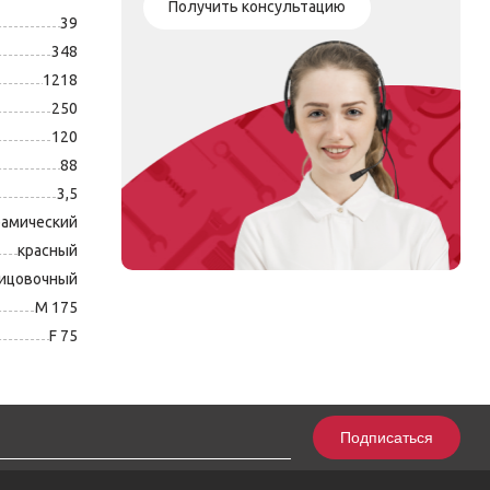
Получить консультацию
39
348
1218
250
120
88
3,5
рамический
красный
лицовочный
М 175
F 75
Подписаться