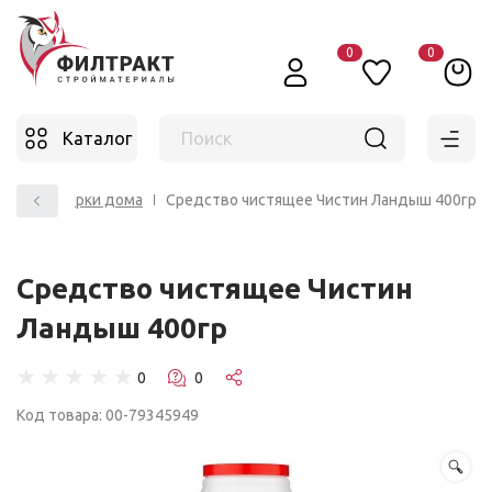
0
0
Каталог
Поиск
ва для уборки дома
Средство чистящее Чистин Ландыш 400гр
Средство чистящее Чистин
Ландыш 400гр
☆
☆
☆
☆
☆
Код товара: 00-79345949