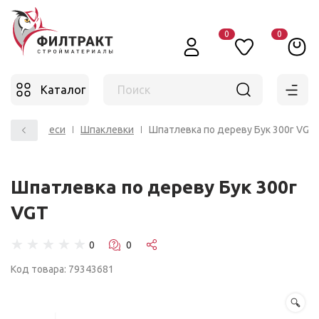
0
0
Каталог
Поиск
тельные смеси
Шпаклевки
Шпатлевка по дереву Бук 300г VGT
Шпатлевка по дереву Бук 300г
VGT
☆
☆
☆
☆
☆
Код товара: 79343681