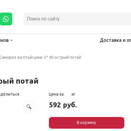
инов
Доставка и о
Саморез желтый цинк 5* 40 острый потай
трый потай
оделиться
Цена за:
кг
592 руб.
В корзин
у