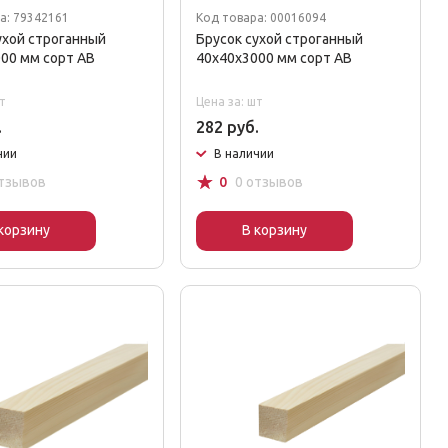
а: 79342161
Код товара: 00016094
ухой строганный
Брусок сухой строганный
00 мм сорт AB
40x40x3000 мм сорт AB
т
Цена за: шт
.
282 руб.
чии
В наличии
☆
отзывов
0
0 отзывов
корзину
В корзину