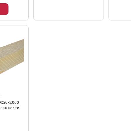
8
0x50x2000
влажности