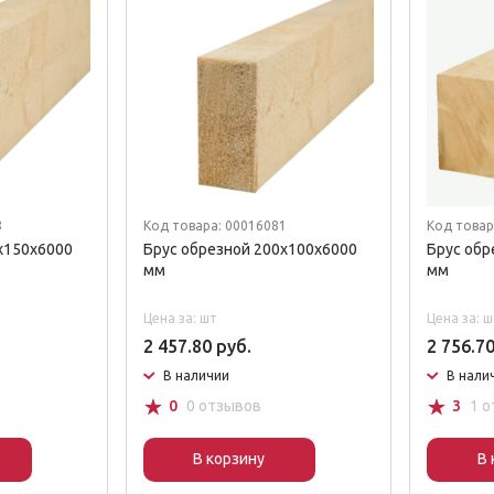
8
Код товара: 00016081
Код товар
x150x6000
Брус обрезной 200x100x6000
Брус обр
мм
мм
Цена за: шт
Цена за: ш
2 457.80 руб.
2 756.70
В наличии
В нали
☆
☆
0
0 отзывов
3
1 о
В корзину
В 