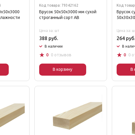
4
Код товара: 79342162
Код товар
0x50x3000
Брусок 50x50x3000 мм сухой
Брусок с
влажности
строганный сорт AB
50x30x30
Цена за: шт
Цена за: ш
388 руб.
264 руб
В наличии
В нали
☆
☆
0
0 отзывов
0
0 
В корзину
В 