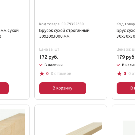
3
Код товара: 00-79352680
Код товар
 мм сухой
Брусок сухой строганный
Брус сух
B
50x20x3000 мм
30х30х3
Цена за: шт
Цена за: ш
172 руб.
179 руб
В наличии
В нали
☆
☆
0
0 отзывов
0
0 
В корзину
В 