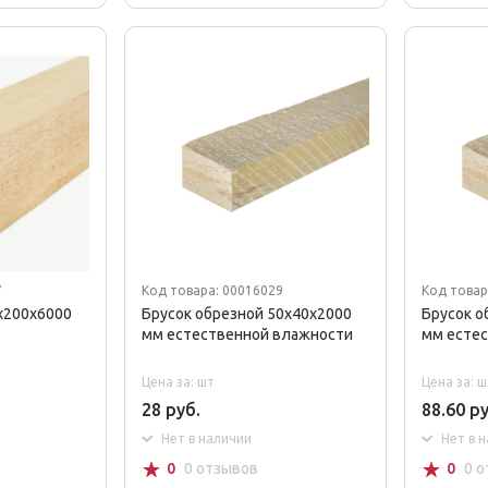
7
Код товара: 00016029
Код товар
x200x6000
Брусок обрезной 50x40x2000
Брусок о
мм естественной влажности
мм есте
Цена за: шт
Цена за: ш
28 руб.
88.60 ру
Нет в наличии
Нет в 
☆
☆
0
0 отзывов
0
0 