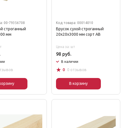
а: 00-79356708
Код товара: 00014010
ой строганный
Брусок сухой строганный
000 мм
20x20x3000 мм сорт AB
т
Цена за: шт
.
98 руб.
чии
В наличии
☆
отзывов
0
0 отзывов
корзину
В корзину