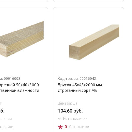
а: 00016008
Код товара: 00016042
брезной 50x40x3000
Брусок 45x45x2000 мм
ственной влажности
строганный сорт AB
т
Цена за: шт
б.
104.60 руб.
наличии
Нет в наличии
☆
отзывов
0
0 отзывов