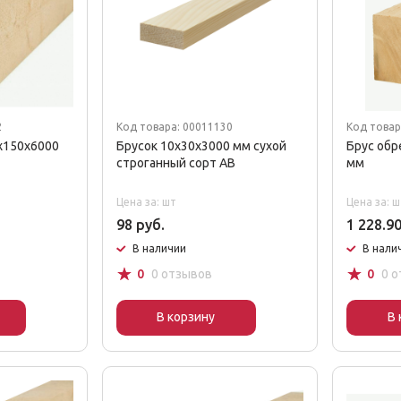
2
Код товара: 00011130
Код товар
x150x6000
Брусок 10x30x3000 мм сухой
Брус обр
строганный сорт AB
мм
Цена за: шт
Цена за: ш
98 руб.
1 228.90
В наличии
В нали
☆
☆
0
0 отзывов
0
0 
В корзину
В 