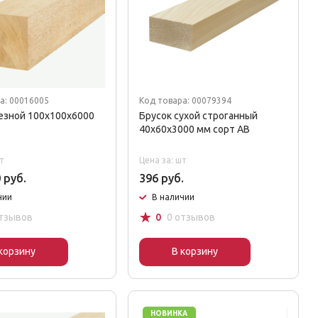
а: 00016005
Код товара: 00079394
езной 100x100x6000
Брусок сухой строганный
40x60x3000 мм сорт AB
т
Цена за: шт
 руб.
396 руб.
чии
В наличии
☆
отзывов
0
0 отзывов
корзину
В корзину
НОВИНКА