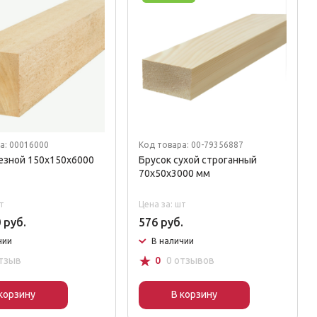
а: 00016000
Код товара: 00-79356887
езной 150x150x6000
Брусок сухой строганный
70х50х3000 мм
т
Цена за: шт
 руб.
576 руб.
чии
В наличии
☆
тзыв
0
0 отзывов
корзину
В корзину